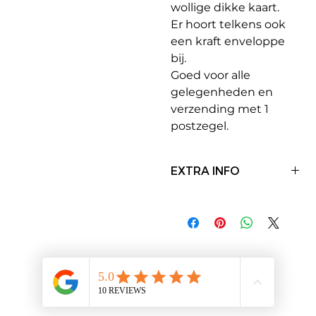
wollige dikke kaart.
Er hoort telkens ook
een kraft enveloppe
bij.
Goed voor alle
gelegenheden en
verzending met 1
postzegel.
EXTRA INFO
Onze wenskaarten
hebben een
standaard afmeting (A6)
en kunnen met 1
postzegel verstuurd
worden in België. Alle
kaarten hebben een
blanco achterkant en zijn