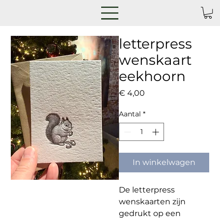
letterpress
wenskaart
eekhoorn
Prijs
€ 4,00
Aantal
*
In winkelwagen
De letterpress
wenskaarten zijn
gedrukt op een