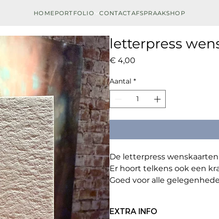
HOME
PORTFOLIO
CONTACT
AFSPRAAK
SHOP
letterpress wen
Prijs
€ 4,00
Aantal
*
De letterpress wenskaarten 
Er hoort telkens ook een kra
Goed voor alle gelegenhede
EXTRA INFO