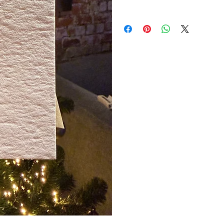
Onze wenskaarten hebben een s
verstuurd worden in België. All
perfect beschrijfbaar.
Interesse in B2B verkoop of pers
Stuur dan gerust een
mailtje
me