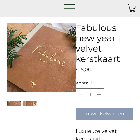
Fabulous
new year |
velvet
kerstkaart
Prijs
€ 5,00
Aantal
*
In winkelwagen
Luxueuze velvet
kerstkaart.